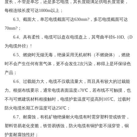
度长，不管是单芯，还是多芯电缆，其长度能满足供电长度需要，
每根连续长度可达1000m以上；
6.3、截面大，单芯电缆截面可达630mm?，多芯电缆截面可达
70mm?；
6.4、具有柔性，电缆可以盘在电缆盘上，其弯曲半径6-10D,（D
为电缆外径）!
6.5、燃烧时无烟无毒，绝缘采用无机材料（不燃烧体），燃烧
时不会产生任何有害气体，更不会发生2次污染，称得上是环保绿色
产品；
6.6、过载能力大，电缆不仅载流量大，而且具有较大的过栽能
力。根据布线要示，通常电缆表面温度≤70℃，若布线不可触摸，也
不与可燃建筑材料相接触时，电缆护套温度可提高到105℃。过载时
防火电缆长期工作温度可达250℃；
6.7、耐腐蚀，有机矿物绝缘耐火电缆有时需穿塑料管或铁管，
塑料管易老化变脆，铁管易锈蚀，防火电缆有铜护套不须穿管，铜
护套耐腐蚀性好；