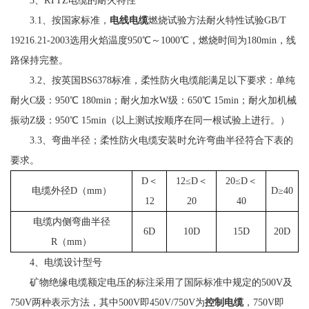
3、RTTZ电缆的耐火特性
3.1、按国家标准，
电线电缆
燃烧试验方法耐火特性试验GB/T
19216.21-2003选用火焰温度950℃～1000℃，燃烧时间为180min，线
路保持完整。
3.2、按英国BS6378标准，柔性防火电缆能满足以下要求：单纯
耐火C级：950℃ 180min；耐火加水W级：650℃ 15min；耐火加机械
振动Z级：950℃ 15min（以上测试按顺序在同一根试验上进行。）
3.3、弯曲半径；柔性防火电缆安装时允许弯曲半径符合下表的
要求。
D＜
12≤D＜
20≤D＜
电缆外径D（mm）
D≥40
12
20
40
电缆内侧弯曲半径
6D
10D
15D
20D
R（mm）
4、电缆设计型号
矿物绝缘电缆额定电压的标注采用了国际标准中规定的500V及
750V两种表示方法，其中500V即450V/750V为
控制电缆
，750V即