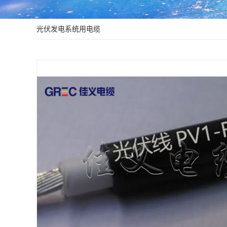
HFTGB不锈钢
额定电压1KV架
光伏发电系统用电缆
额定电压10KV
防鼠防蚁
光伏发电系
计算机与仪
绿色环保型
绿色环保型
塑料绝缘电
塑料绝缘电
塑料绝缘分
塑料绝缘控