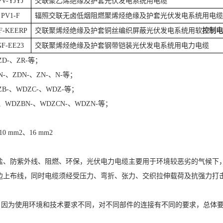
PV-YJYJ
交联聚乙烯绝缘及护套光伏发电系统用电缆
PV1-F
辐照交联无卤低烟阻燃聚烯烃绝缘及护套光伏发电系统用电缆
F-KEERP
交联聚烯烃绝缘及护套铜丝编织屏蔽光伏发电系统用软
控制电
GF-EE23
交联聚烯烃绝缘及护套钢带铠装光伏发电系统用电力电缆
D-、ZR-等；
、ZDN-、ZN-、N-等；
-、WDZC-、WDZ-等；
DZBN-、WDZCN-、WDZN-等；
0 mm2、16 mm2
碱盐、防紫外线、阻燃、环保，光伏电力电缆主要用于环境较恶劣的气候下，
锐边上布线，同时电缆须经受压力、弯折、张力、交织拉伸载荷及抗强力打
，因为使用环境和技术要求不同，对不同部件的连接有不同的要求，总体