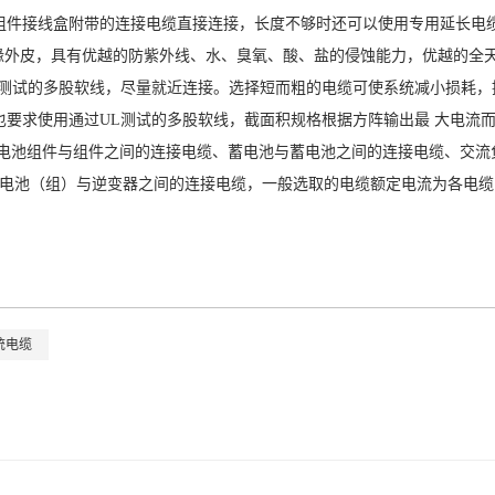
用组件接线盒附带的连接电缆直接连接，长度不够时还可以使用专用延长电缆
层绝缘外皮，具有优越的防紫外线、水、臭氧、酸、盐的侵蚀能力，优越的全
UL测试的多股软线，尽量就近连接。选择短而粗的电缆可使系统减小损耗
也要求使用通过UL测试的多股软线，截面积规格根据方阵输出最 大电流
阳能电池组件与组件之间的连接电缆、蓄电池与蓄电池之间的连接电缆、交
蓄电池（组）与逆变器之间的连接电缆，一般选取的电缆额定电流为各电缆中
统电缆