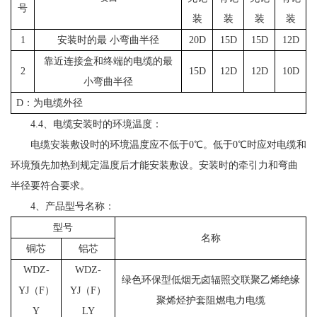
号
装
装
装
装
1
安装时的最 小弯曲半径
20D
15D
15D
12D
靠近连接盒和终端的电缆的最
2
15D
12D
12D
10D
小弯曲半径
D：为电缆外径
4.4、电缆安装时的环境温度：
电缆安装敷设时的环境温度应不低于0℃。低于0℃时应对电缆和
环境预先加热到规定温度后才能安装敷设。安装时的牵引力和弯曲
半径要符合要求。
4、产品型号名称：
型号
名称
铜芯
铝芯
WDZ-
WDZ-
绿色环保型低烟无卤辐照交联聚乙烯绝缘
YJ（F）
YJ（F）
聚烯烃护套阻燃电力电缆
Y
LY