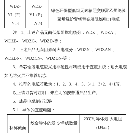
WDZ-
WDZ-
绿色环保型低烟无卤辐照交联聚乙烯绝缘
YJ（F）
YJ（F）
聚烯烃护套钢带铠装阻燃电力电缆
Y23
LY23
注：1、上述产品无卤低烟阻燃电缆分：WDZ-、WDZA-、
WDZB-、WDZC-、WDZD-等；
2、上述产品无卤阻燃耐火电缆分：WDZN-、WDZAN-、
WDZBN-、WDZCN-、WDZDN-等；
3、单芯铠装电缆应采用非磁性材料或用于直流系统；耐火电缆
如无防火层不推荐铝芯。
4、推荐的电缆芯数为：1、2、3、4、5、3+1、3+2、4+1芯。
以上请订货时注明，未注明的按普通产品生产。
5、成品电缆例行试验
5.1、导体的直流电阻：
20℃时导体最 大电阻
绞合导体的最 少单线数量
（Ω/km）
标称截面