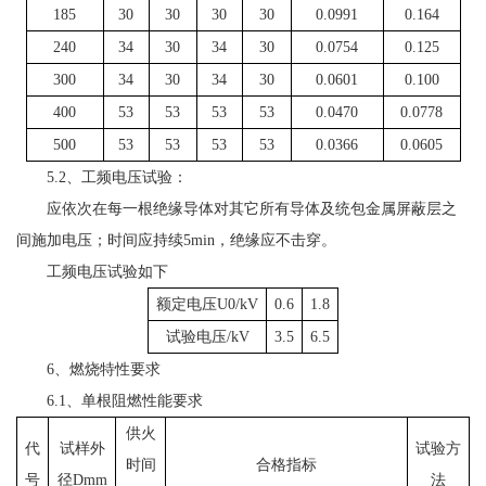
185
30
30
30
30
0.0991
0.164
240
34
30
34
30
0.0754
0.125
300
34
30
34
30
0.0601
0.100
400
53
53
53
53
0.0470
0.0778
500
53
53
53
53
0.0366
0.0605
5.2、工频电压试验：
应依次在每一根绝缘导体对其它所有导体及统包金属屏蔽层之
间施加电压；时间应持续5min，绝缘应不击穿。
工频电压试验如下
额定电压U0/kV
0.6
1.8
试验电压/kV
3.5
6.5
6、燃烧特性要求
6.1、单根阻燃性能要求
供火
代
试样外
试验方
时间
合格指标
号
径Dmm
法