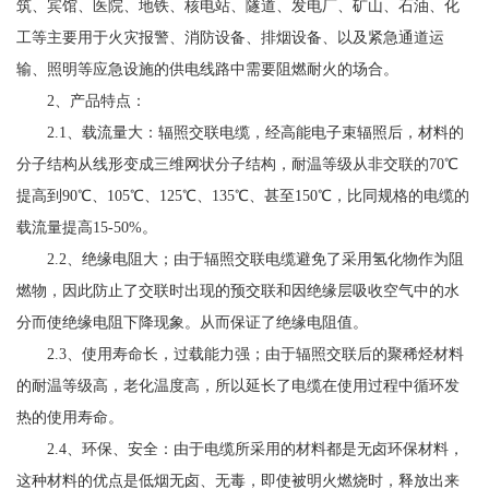
筑、宾馆、医院、地铁、核电站、隧道、发电厂、矿山、石油、化
工等主要用于火灾报警、消防设备、排烟设备、以及紧急通道运
输、照明等应急设施的供电线路中需要阻燃耐火的场合。
2、产品特点：
2.1、载流量大：辐照交联电缆，经高能电子束辐照后，材料的
分子结构从线形变成三维网状分子结构，耐温等级从非交联的70℃
提高到90℃、105℃、125℃、135℃、甚至150℃，比同规格的电缆的
载流量提高15-50%。
2.2、绝缘电阻大；由于辐照交联电缆避免了采用氢化物作为阻
燃物，因此防止了交联时出现的预交联和因绝缘层吸收空气中的水
分而使绝缘电阻下降现象。从而保证了绝缘电阻值。
2.3、使用寿命长，过载能力强；由于辐照交联后的聚稀烃材料
的耐温等级高，老化温度高，所以延长了电缆在使用过程中循环发
热的使用寿命。
2.4、环保、安全：由于电缆所采用的材料都是无卤环保材料，
这种材料的优点是低烟无卤、无毒，即使被明火燃烧时，释放出来