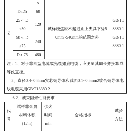
s
D≤25
60
25＜ D
GB/T1
120
≤50
试样烧焦应不超过距上夹具下缘5
8380.1
Z
0mm~540mm的范围之外
GB/T1
50＜ D
240
8380.1
≤75
D＞75
480
注：1、对于非圆型电缆或光缆如扁电缆，应测量其周长并换算成
等效直径。
2、直径0.4~0.8mm实芯铜导体和截面0.1~0.5mm2绞合铜导体电
线电缆采用GB/T18380.2
6.2、成束阻燃性能要求
试样非金属
供火
代
试验
材料体积
时间
合格指标
号
方法
（L/m）
min