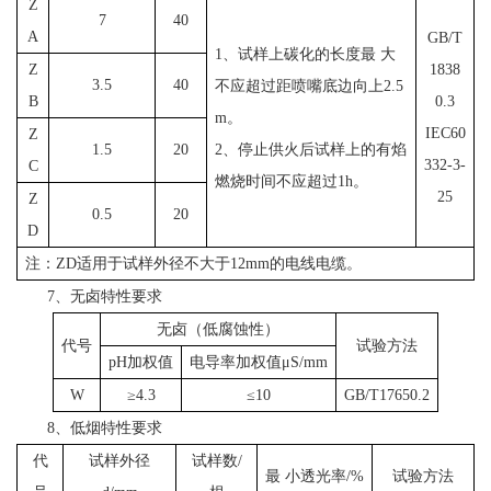
Z
7
40
A
GB/T
1、试样上碳化的长度最 大
Z
1838
3.5
40
不应超过距喷嘴底边向上2.5
B
0.3
m。
IEC60
Z
1.5
20
2、停止供火后试样上的有焰
332-3-
C
燃烧时间不应超过1h。
25
Z
0.5
20
D
注：ZD适用于试样外径不大于12mm的电线电缆。
7、无卤特性要求
无卤（低腐蚀性）
代号
试验方法
pH加权值
电导率加权值μS/mm
W
≥4.3
≤10
GB/T17650.2
8、低烟特性要求
代
试样外径
试样数/
最 小透光率/%
试验方法